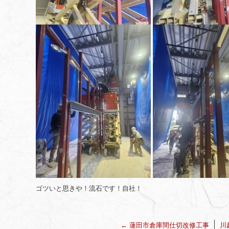
ゴツいと思きや！流石です！自社！
←
蓮田市倉庫間仕切改修工事
川