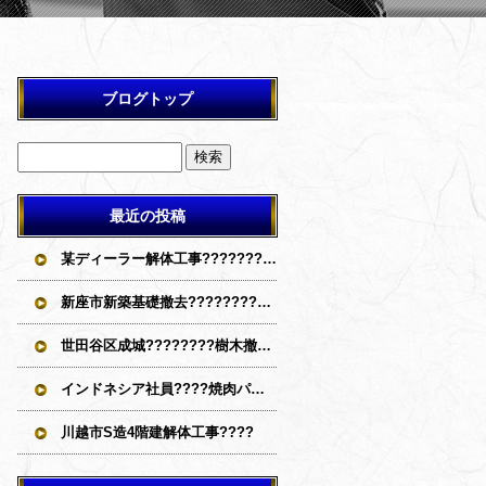
ブログトップ
最近の投稿
某ディーラー解体工事????????????
新座市新築基礎撤去????????????
世田谷区成城????‍????樹木撤去????????????
インドネシア社員????焼肉パーティー
川越市S造4階建解体工事????