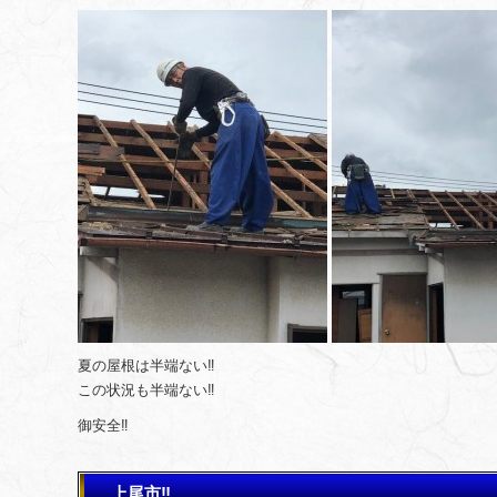
夏の屋根は半端ない‼️
この状況も半端ない‼️
御安全‼️
上尾市‼️