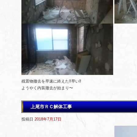
残置物撤去を早速に終えた‼️早い‼️
ようやく内装撤去が始まり〜
上尾市ＲＣ解体工事
投稿日
2018年7月17日