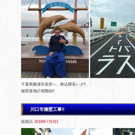
千葉県勝浦市某所へ、斬込隊長いざ‼️
秘密基地計画開始‼️
川口市擁壁工事‼️
投稿日
2018年7月4日