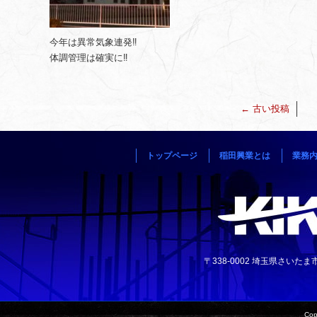
今年は異常気象連発‼️
体調管理は確実に‼️
←
古い投稿
トップページ
稲田興業とは
業務
〒338-0002 埼玉県さいたま市中央
Cop