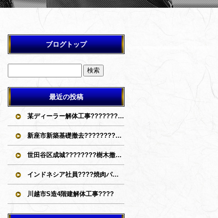
ブログトップ
最近の投稿
某ディーラー解体工事????????????
新座市新築基礎撤去????????????
世田谷区成城????‍????樹木撤去????????????
インドネシア社員????焼肉パーティー
川越市S造4階建解体工事????