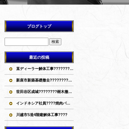
ブログトップ
最近の投稿
某ディーラー解体工事????????????
新座市新築基礎撤去????????????
世田谷区成城????‍????樹木撤去????????????
インドネシア社員????焼肉パーティー
川越市S造4階建解体工事????