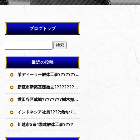
ブログトップ
最近の投稿
某ディーラー解体工事????????????
新座市新築基礎撤去????????????
世田谷区成城????‍????樹木撤去????????????
インドネシア社員????焼肉パーティー
川越市S造4階建解体工事????