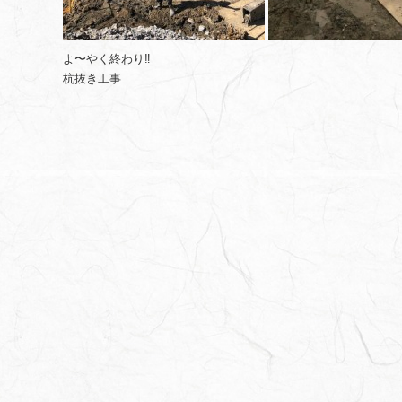
よ〜やく終わり‼️
杭抜き工事