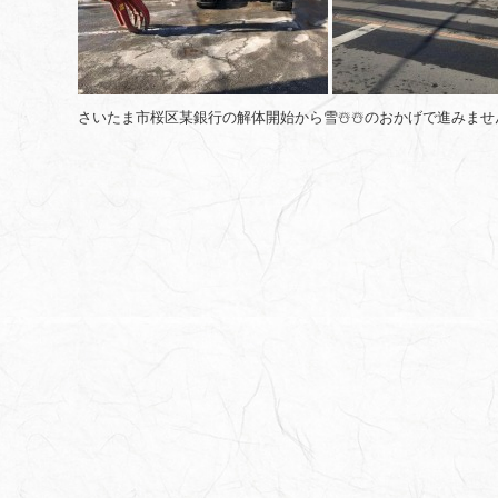
さいたま市桜区某銀行の解体開始から雪☃️☃️のおかげで進みませ