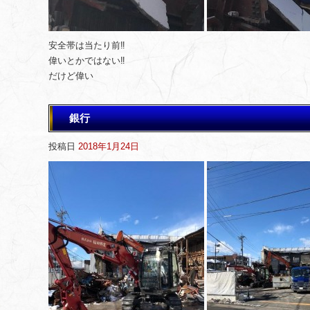
安全帯は当たり前‼️
偉いとかではない‼️
だけど偉い
銀行
投稿日
2018年1月24日