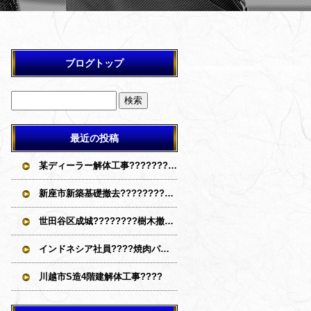
ブログトップ
最近の投稿
某ディーラー解体工事????????????
新座市新築基礎撤去????????????
世田谷区成城????‍????樹木撤去????????????
インドネシア社員????焼肉パーティー
川越市S造4階建解体工事????