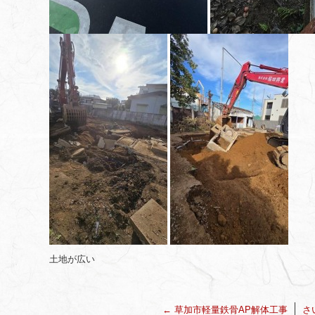
土地が広い
←
草加市軽量鉄骨AP解体工事
さ