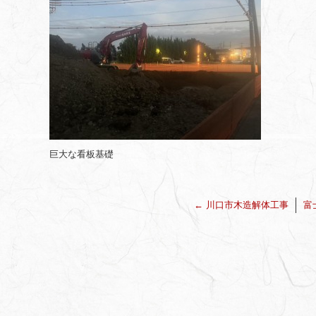
巨大な看板基礎
←
川口市木造解体工事
富