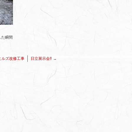
した瞬間
ヒルズ改修工事
日立展示会‼️
→