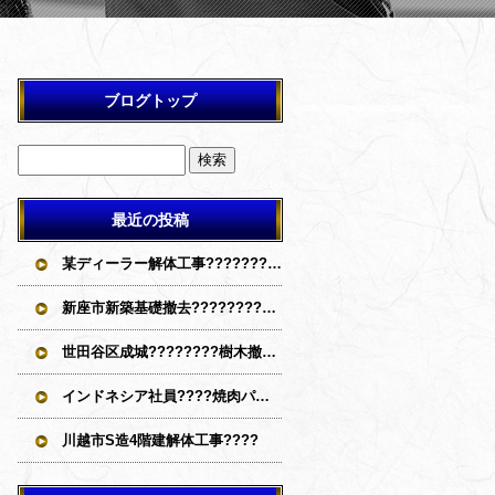
ブログトップ
最近の投稿
某ディーラー解体工事????????????
新座市新築基礎撤去????????????
世田谷区成城????‍????樹木撤去????????????
インドネシア社員????焼肉パーティー
川越市S造4階建解体工事????