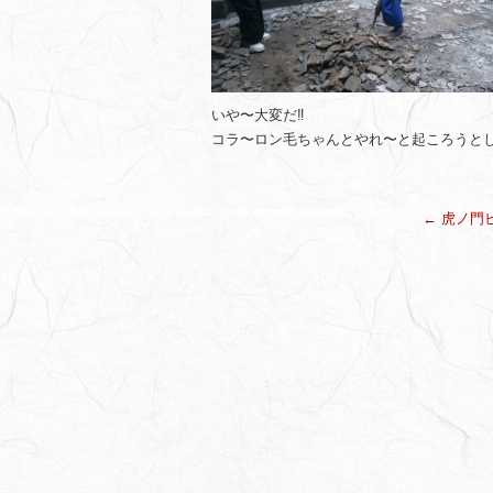
いや〜大変だ‼️
コラ〜ロン毛ちゃんとやれ〜と起ころうと
←
虎ノ門