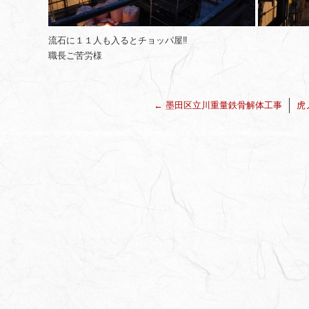
流石に１１人も入るとチョッパ屋‼️
職長ご苦労様
←
墨田区立川重量鉄骨解体工事
虎